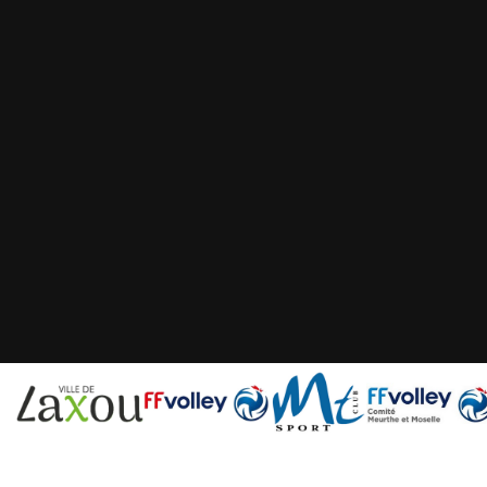
Neve
| Propulsé par
WordPress